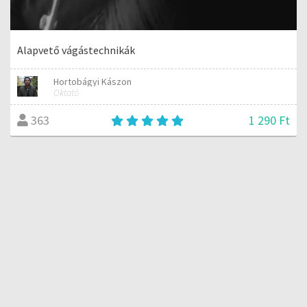
Alapvető vágástechnikák
Hortobágyi Kászon
Oktató
1 290 Ft
363