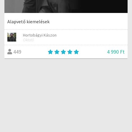
Alapvető kiemelések
Hortobágyi Kászon
Oktató
4 990 Ft
449