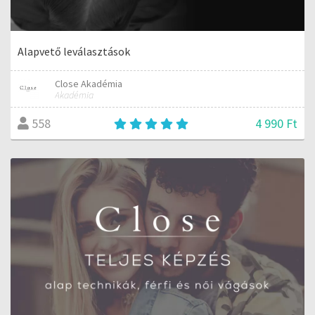
Alapvető leválasztások
Close Akadémia
Akadémia
4 990 Ft
558