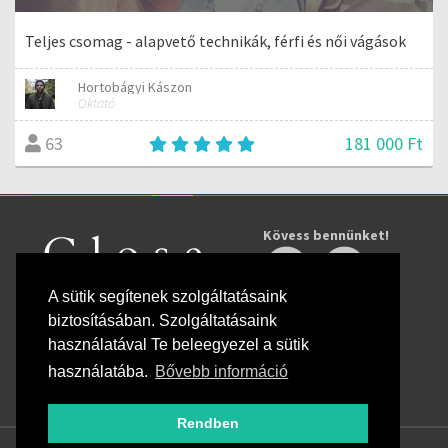
Teljes csomag - alapvető technikák, férfi és női vágások
Hortobágyi Kászon
Oktató
181 000 Ft
63
Kövess bennünket!
A sütik segítenek szolgáltatásaink
biztosításában. Szolgáltatásaink
használatával Te beleegyezel a sütik
használatába.
Bővebb információ
Rendben