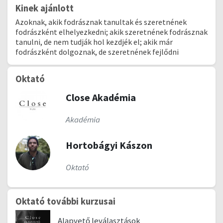
Kinek ajánlott
Azoknak, akik fodrásznak tanultak és szeretnének
fodrászként elhelyezkedni; akik szeretnének fodrásznak
tanulni, de nem tudják hol kezdjék el; akik már
fodrászként dolgoznak, de szeretnének fejlődni
Oktató
Close Akadémia
Akadémia
Hortobágyi Kászon
Oktató
Oktató további kurzusai
Alapvető leválasztások