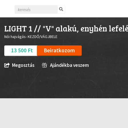
LIGHT 1 // "V" alakú, enyhén lefe
Női hajvágás- KEZDŐ/VÁGJBELE
13 500 Ft
Beiratkozom
Megosztás
Ajándékba veszem