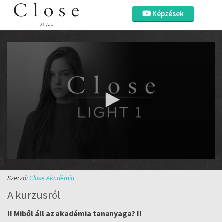
Képzések
0
seconds
of
Szerző:
Close Akadémia
10
A kurzusról
seconds
Volume
90%
II Miből áll az akadémia tananyaga? II