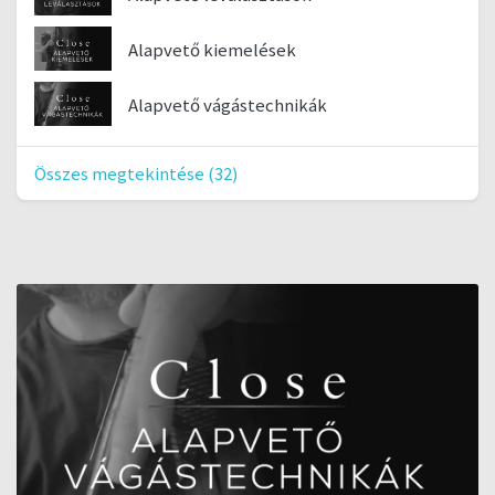
Alapvető kiemelések
Alapvető vágástechnikák
Összes megtekintése (32)