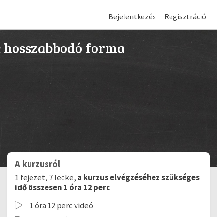
Bejelentkezés
Regisztráció
lé hosszabbodó forma
A kurzusról
1 fejezet, 7 lecke,
a kurzus elvégzéséhez szükséges
idő összesen 1 óra 12 perc
1 óra 12 perc videó