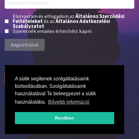
Elolvastam és elfogadom az
Általános Szerződési
Feltételeket
és az
Általános Adatkezelési
Szabályzatot
Szeretnék emailes értesítést kapni
Van már profilod?
Bejelentkezés
A sütik segítenek szolgáltatásaink
biztosításában. Szolgáltatásaink
használatával Te beleegyezel a sütik
használatába.
Bővebb információ
Rendben